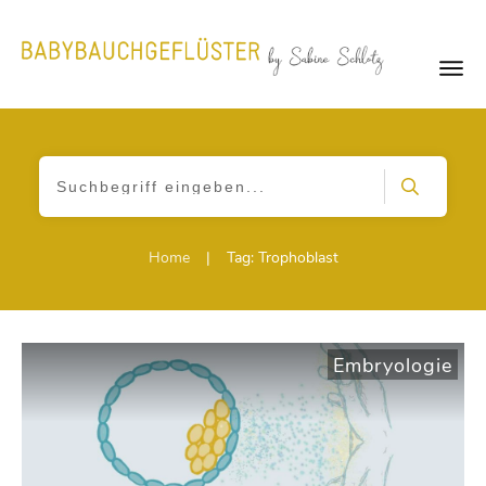
Home
|
Tag: Trophoblast
Embryologie